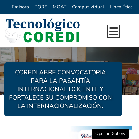
Emisora
PQRS
MOAT
Campus virtual
Línea Ética
Inicio
Nuestra Institución
Oferta Académica
Reseña Histórica
COREDI ABRE CONVOCATORIA
Investigación
Quienes Somos
Programas de Pregrado
PARA LA PASANTÍA
INTERNACIONAL DOCENTE Y
Direccionamiento Estrategico
Vida Institucional
Programas de Extension
FORTALECE SU COMPROMISO CON
Directorio
Centro de Idiomas COREDI
Formacion para el trabajo
Sello Institucional
Bienestar y Pastoral
LA INTERNACIONALIZACIÓN.
Proyecto Ambiental Universitario (P
Calendario Académico
Egresados
Innovación
Repositorio Digital
Emprendimiento
Open in Gallery