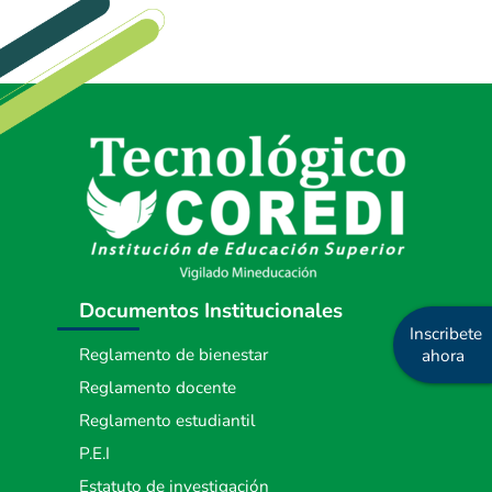
Programas Radiales
Nuestros Docentes
Sostenibilidad
Podcast Territorios Posibles
Revista Institucional
Foro de Educación
Diálogos Plurales
Recursos Digitales
Documentos Institucionales
Inscribete
Reglamento de bienestar
ahora
Reglamento docente
Reglamento estudiantil
P.E.I
Estatuto de investigación