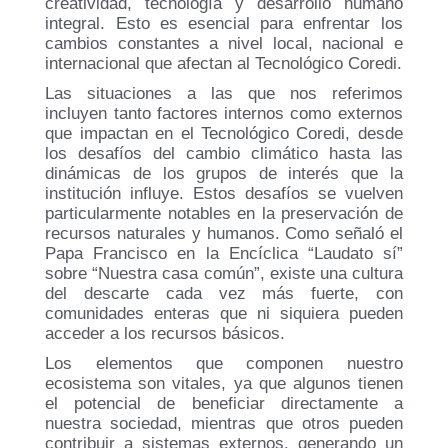
Programas Radiales
Nuestros Docentes
Sostenibilidad
creatividad, tecnología y desarrollo humano
integral. Esto es esencial para enfrentar los
Podcast Territorios Posibles
Revista Institucional
cambios constantes a nivel local, nacional e
internacional que afectan al Tecnológico Coredi.
Foro de Educación
Diálogos Plurales
Las situaciones a las que nos referimos
incluyen tanto factores internos como externos
Recursos Digitales
que impactan en el Tecnológico Coredi, desde
los desafíos del cambio climático hasta las
dinámicas de los grupos de interés que la
institución influye. Estos desafíos se vuelven
particularmente notables en la preservación de
recursos naturales y humanos. Como señaló el
Papa Francisco en la Encíclica “Laudato sí”
sobre “Nuestra casa común”, existe una cultura
del descarte cada vez más fuerte, con
comunidades enteras que ni siquiera pueden
acceder a los recursos básicos.
Los elementos que componen nuestro
ecosistema son vitales, ya que algunos tienen
el potencial de beneficiar directamente a
nuestra sociedad, mientras que otros pueden
contribuir a sistemas externos, generando un