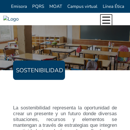
Emisora
PQRS
MOAT
Campus virtual
Línea Ética
Inicio
Nuestra Institución
Oferta Académica
Reseña Histórica
SOSTENIBILIDAD
Investigación
Quienes Somos
Programas de Pregrado
Direccionamiento Estrategico
Vida Institucional
Programas de Extension
Directorio
Centro de Idiomas COREDI
Formacion para el trabajo
Sello Institucional
Bienestar y Pastoral
Proyecto Ambiental Universitario (P
Calendario Académico
Egresados
Innovación
La sostenibilidad representa la oportunidad de
crear un presente y un futuro donde diversas
Repositorio Digital
Emprendimiento
situaciones, recursos y elementos se
mantengan a través de estrategias que integren