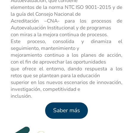
Autoevaluación, que contiene
Programas Radiales
Nuestros Docentes
Sostenibilidad
elementos de la norma NTC ISO 9001-2015 y de
Podcast Territorios Posibles
Revista Institucional
la guía del Consejo Nacional de
Acreditación –CNA- para los procesos de
Foro de Educación
Diálogos Plurales
Autoevaluación Institucional y de programas
con miras a la mejora continua de procesos.
Recursos Digitales
Este proceso, consolida y dinamiza el
seguimiento, mantenimiento y
mejoramiento continuo a los planes de acción,
con el fin de aprovechar las oportunidades
que ofrece el entorno, dando respuesta a los
retos que se plantean para la educación
superior en los nuevos escenarios de innovación,
investigación, competitividad e
inclusión.
Saber más