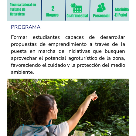
Programas Radiales
Nuestros Docentes
Sostenibilidad
Podcast Territorios Posibles
Revista Institucional
Foro de Educación
Diálogos Plurales
PROGRAMA:
Formar estudiantes capaces de desarrollar
Recursos Digitales
propuestas de emprendimiento a través de la
puesta en marcha de iniciativas que busquen
aprovechar el potencial agroturístico de la zona,
favoreciendo el cuidado y la protección del medio
ambiente.