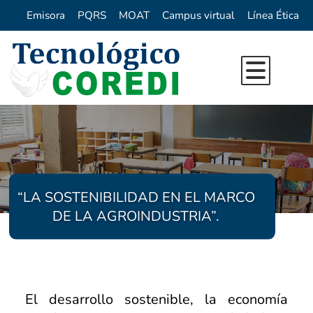
Emisora
PQRS
MOAT
Campus virtual
Línea Ética
Inicio
Nuestra Institución
Oferta Académica
Reseña Histórica
Investigación
Quienes Somos
Programas de Pregrado
“LA SOSTENIBILIDAD EN EL MARCO
Direccionamiento Estrategico
Vida Institucional
Programas de Extension
DE LA AGROINDUSTRIA”.
Directorio
Centro de Idiomas COREDI
Formacion para el trabajo
Sello Institucional
Bienestar y Pastoral
Proyecto Ambiental Universitario (P
Calendario Académico
Egresados
Innovación
Repositorio Digital
Emprendimiento
El desarrollo sostenible, la economía