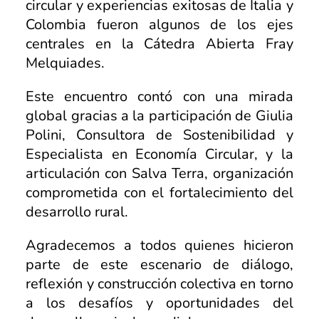
Programas Radiales
Nuestros Docentes
circular y experiencias exitosas de Italia y
Sostenibilidad
Colombia fueron algunos de los ejes
Podcast Territorios Posibles
Revista Institucional
centrales en la Cátedra Abierta Fray
Foro de Educación
Diálogos Plurales
Melquiades.
Recursos Digitales
Este encuentro contó con una mirada
global gracias a la participación de Giulia
Polini, Consultora de Sostenibilidad y
Especialista en Economía Circular, y la
articulación con Salva Terra, organización
comprometida con el fortalecimiento del
desarrollo rural.
Agradecemos a todos quienes hicieron
parte de este escenario de diálogo,
reflexión y construcción colectiva en torno
a los desafíos y oportunidades del