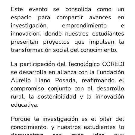
Programas Radiales
Nuestros Docentes
Sostenibilidad
Este evento se consolida como un
Podcast Territorios Posibles
Revista Institucional
espacio para compartir avances en
investigación, emprendimiento e
Foro de Educación
Diálogos Plurales
innovación, donde nuestros estudiantes
Recursos Digitales
presentan proyectos que impulsan la
transformación social del conocimiento.
La participación del Tecnológico COREDI
se desarrolla en alianza con la Fundación
Aurelio Llano Posada, reafirmando el
compromiso conjunto con el desarrollo
rural, la sostenibilidad y la innovación
educativa.
Porque la investigación es el pilar del
conocimiento, y nuestros estudiantes lo