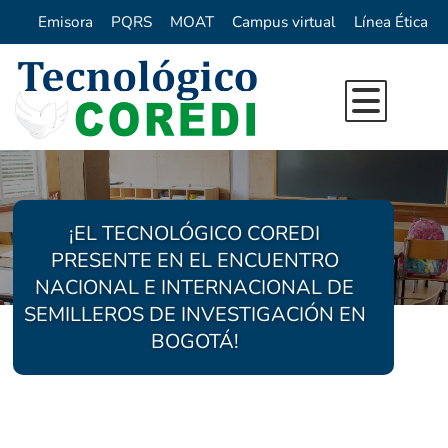
Emisora
PQRS
MOAT
Campus virtual
Línea Ética
Inicio
Nuestra Institución
Oferta Académica
Reseña Histórica
¡EL TECNOLÓGICO COREDI
Investigación
Quienes Somos
Programas de Pregrado
PRESENTE EN EL ENCUENTRO
NACIONAL E INTERNACIONAL DE
Direccionamiento Estrategico
Vida Institucional
Programas de Extension
SEMILLEROS DE INVESTIGACIÓN EN
Directorio
Centro de Idiomas COREDI
Formacion para el trabajo
Sello Institucional
Bienestar y Pastoral
BOGOTÁ!
Proyecto Ambiental Universitario (P
Calendario Académico
Egresados
Innovación
Repositorio Digital
Emprendimiento