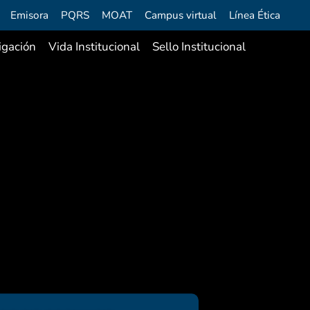
Emisora
PQRS
MOAT
Campus virtual
Línea Ética
igación
Vida Institucional
Sello Institucional