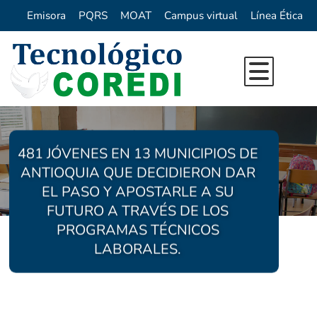
Emisora
PQRS
MOAT
Campus virtual
Línea Ética
Inicio
Nuestra Institución
Oferta Académica
Reseña Histórica
481 JÓVENES EN 13 MUNICIPIOS DE
ANTIOQUIA QUE DECIDIERON DAR
Investigación
Quienes Somos
Programas de Pregrado
EL PASO Y APOSTARLE A SU
Direccionamiento Estrategico
Vida Institucional
Programas de Extension
FUTURO A TRAVÉS DE LOS
PROGRAMAS TÉCNICOS
Directorio
Centro de Idiomas COREDI
Formacion para el trabajo
Sello Institucional
Bienestar y Pastoral
LABORALES.
Proyecto Ambiental Universitario (P
Calendario Académico
Egresados
Innovación
Repositorio Digital
Emprendimiento