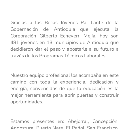
Programas Radiales
Nuestros Docentes
Sostenibilidad
Podcast Territorios Posibles
Revista Institucional
Gracias a las Becas Jóvenes Pa’ Lante de la
Foro de Educación
Diálogos Plurales
Gobernación de Antioquia que ejecuta la
Recursos Digitales
Corporación Gilberto Echeverri
Mejía, hoy son
481 jóvenes en 13 municipios de Antioquia que
decidieron dar el paso y apostarle a su futuro a
través de los Programas Técnicos Laborales.
Nuestro equipo profesional los acompaña en este
camino con toda la experiencia, dedicación y
energía, convencidos de que la educación es la
mejor herramienta para abrir puertas y construir
oportunidades.
Estamos presentes en: Abejorral, Concepción,
Angostura, Puerto Nare, El Peñol, San Francisco,